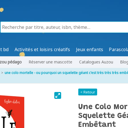
t bd
Activités et loisirs créatifs
Jeux enfants
Parascol
zou pédago
Réserver une mascotte
Catalogues Auzou
Blo
une colo mortelle - ou pourquoi un squelette géant c'est très très très emb
< Retour
Une Colo Mor
Squelette Géa
Embêtant