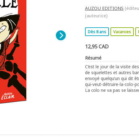
AUZOU EDITIONS
(éditeu
(auteur.ice)
Dès 8 ans
Vacances
12,95 CAD
Résumé
C’est le jour de la visite de
de squelettes et autres ba
envoyé quelqu’un qui dit 
qui-veut-détruire-la-colo-p
La colo ne va pas se laisser 