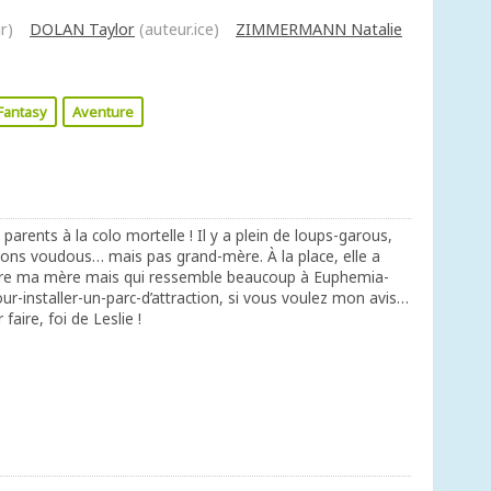
r)
DOLAN Taylor
(auteur.ice)
ZIMMERMANN Natalie
Fantasy
Aventure
s parents à la colo mortelle ! Il y a plein de loups-garous,
rons voudous… mais pas grand-mère. À la place, elle a
être ma mère mais qui ressemble beaucoup à Euphemia-
our-installer-un-parc-d’attraction, si vous voulez mon avis…
faire, foi de Leslie !