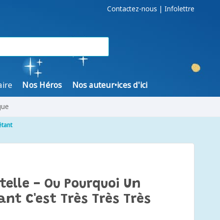
Contactez-nous
|
Infolettre
aire
Nos Héros
Nos auteur•ices d'ici
gue
êtant
telle - Ou Pourquoi Un
nt C'est Très Très Très