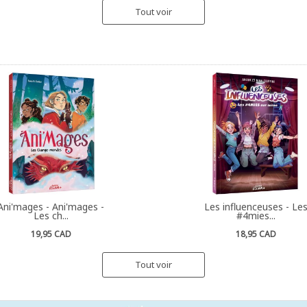
Tout voir
Ani'mages - Ani'mages -
Les influenceuses - Le
Les ch...
#4mies...
19,95 CAD
18,95 CAD
Tout voir