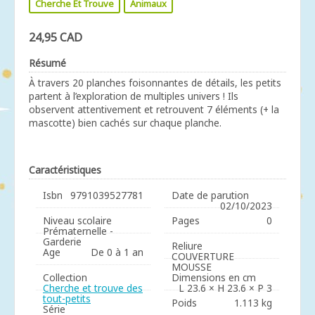
Cherche Et Trouve
Animaux
24,95 CAD
Résumé
À travers 20 planches foisonnantes de détails, les petits
partent à l’exploration de multiples univers ! Ils
observent attentivement et retrouvent 7 éléments (+ la
mascotte) bien cachés sur chaque planche.
Caractéristiques
Isbn
9791039527781
Date de parution
02/10/2023
Niveau scolaire
Pages
0
Prématernelle -
Garderie
Reliure
Age
De 0 à 1 an
COUVERTURE
MOUSSE
Collection
Dimensions en cm
Cherche et trouve des
L 23.6 × H 23.6 × P 3
tout-petits
Poids
1.113 kg
Série