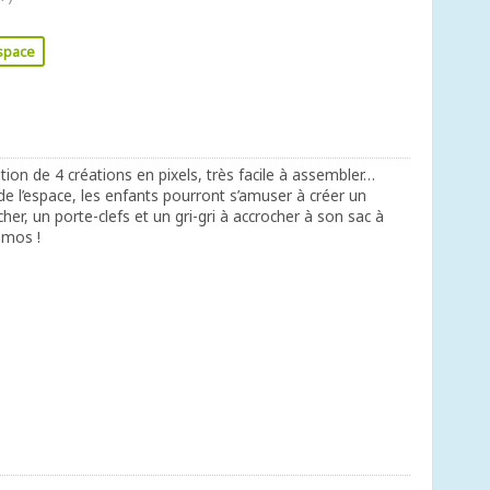
space
ation de 4 créations en pixels, très facile à assembler…
e l’espace, les enfants pourront s’amuser à créer un
her, un porte-clefs et un gri-gri à accrocher à son sac à
smos !