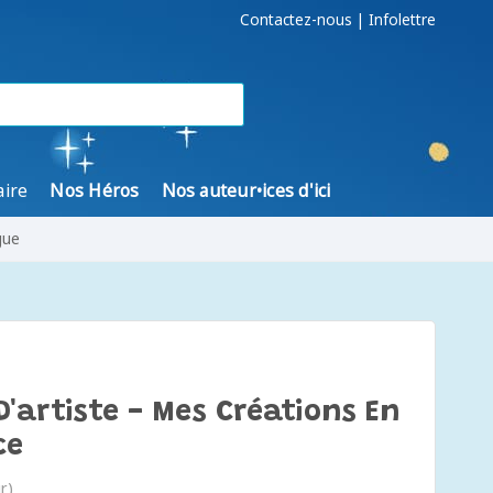
Contactez-nous
|
Infolettre
aire
Nos Héros
Nos auteur•ices d'ici
gue
D'artiste - Mes Créations En
ce
r)