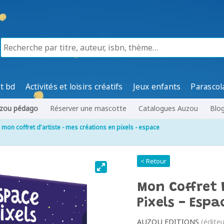
t bd
Activités et loisirs créatifs
Jeux enfants
Parascol
zou pédago
Réserver une mascotte
Catalogues Auzou
Blo
mon coffret d'artiste - mes créations en pixels - espace
< Retour
Mon Coffret 
Pixels - Espa
AUZOU EDITIONS
(éditeu