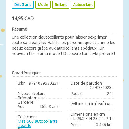
Dès 3 ans
Mode
Brillant
Autocollant
14,95 CAD
Résumé
Une collection d’autocollants pour laisser s’exprimer
toute sa créativité. Habille les personnages et anime les
beaux décors grâce aux autocollants spéciaux ! Un
nouveau titre sur la mode ! Découvre ton style préféré !
Caractéristiques
Isbn
9791039530231
Date de parution
25/08/2023
Niveau scolaire
Pages
24
Prématernelle -
Garderie
Reliure
PIQUÉ MÉTAL
Age
Dès 3 ans
Dimensions en cm
Collection
L 23.2 × H 23.2 × P 1
Mes 500 autocollants
Poids
0.446 kg
créatifs