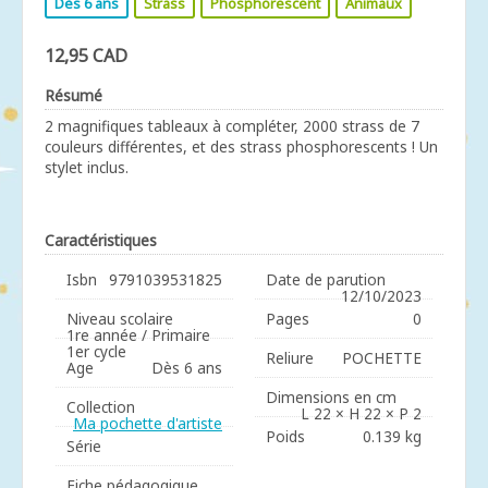
Dès 6 ans
Strass
Phosphorescent
Animaux
12,95 CAD
Résumé
2 magnifiques tableaux à compléter, 2000 strass de 7
couleurs différentes, et des strass phosphorescents ! Un
stylet inclus.
Caractéristiques
Isbn
9791039531825
Date de parution
12/10/2023
Niveau scolaire
Pages
0
1re année / Primaire
1er cycle
Reliure
POCHETTE
Age
Dès 6 ans
Dimensions en cm
Collection
L 22 × H 22 × P 2
Ma pochette d'artiste
Poids
0.139 kg
Série
Fiche pédagogique