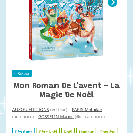
< Retour
Mon Roman De L'avent - La
Magie De Noël
AUZOU EDITIONS
(éditeur)
PARIS Mathilde
(auteur.ice)
GOSSELIN Marine
(illustrateur.ice)
Dès 6 ans
Père Noël
Noël
Humour
Enquête