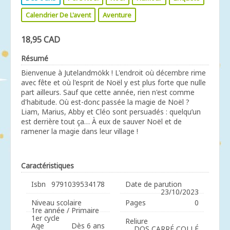
Calendrier De L'avent
Aventure
18,95 CAD
Résumé
Bienvenue à Jutelandmökk ! L'endroit où décembre rime
avec fête et où l'esprit de Noël y est plus forte que nulle
part ailleurs. Sauf que cette année, rien n'est comme
d'habitude. Où est-donc passée la magie de Noël ?
Liam, Marius, Abby et Cléo sont persuadés : quelqu’un
est derrière tout ça… À eux de sauver Noël et de
ramener la magie dans leur village !
Caractéristiques
Isbn
9791039534178
Date de parution
23/10/2023
Niveau scolaire
Pages
0
1re année / Primaire
1er cycle
Reliure
Age
Dès 6 ans
DOS CARRÉ COLLÉ