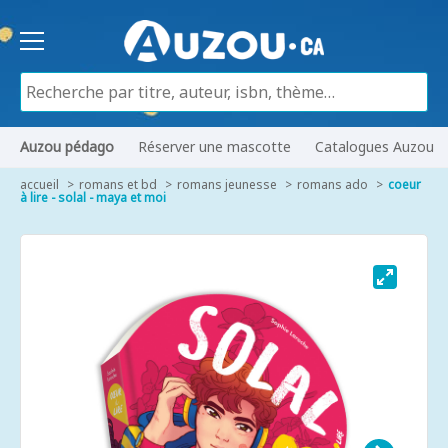
Auzou pédago
Réserver une mascotte
Catalogues Auzou
accueil
romans et bd
romans jeunesse
romans ado
coeur
à lire - solal - maya et moi