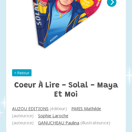
< Retour
Coeur À Lire - Solal - Maya
Et Moi
AUZOU EDITIONS
(éditeur)
PARIS Mathilde
(auteur.ice)
Sophie Laroche
(auteur.ice)
GANUCHEAU Paulina
(illustrateur.ice)