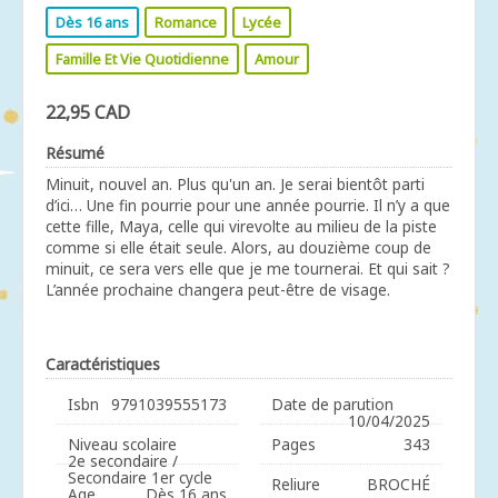
Dès 16 ans
Romance
Lycée
Famille Et Vie Quotidienne
Amour
22,95 CAD
Résumé
Minuit, nouvel an. Plus qu'un an. Je serai bientôt parti
d’ici… Une fin pourrie pour une année pourrie. Il n’y a que
cette fille, Maya, celle qui virevolte au milieu de la piste
comme si elle était seule. Alors, au douzième coup de
minuit, ce sera vers elle que je me tournerai. Et qui sait ?
L’année prochaine changera peut-être de visage.
Caractéristiques
Isbn
9791039555173
Date de parution
10/04/2025
Niveau scolaire
Pages
343
2e secondaire /
Secondaire 1er cycle
Reliure
BROCHÉ
Age
Dès 16 ans