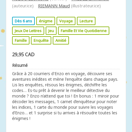
(auteur.ice)
RIEMANN Maud
(illustrateur.ice)
Dès 6 ans
énigme
Voyage
Lecture
Jeux De Lettres
Jeu
Famille Et Vie Quotidienne
Famille
Enquête
Amitié
29,95 CAD
Résumé
Grâce à 20 courriers d'Enzo en voyage, découvre ses
aventures inédites et mène l'enquête dans chaque pays.
Lis les enquêtes, résous les énigmes, déchiffre les
codes… Es-tu prêt à devenir le meilleur détective du
monde ? Enzo n’attend que toi ! En bonus : 1 miroir pour
décoder les messages, 1 carnet d’enquêteur pour noter
les indices, 1 carte du monde pour suivre les voyages
d’Enzo… et 1 surprise si tu arrives à résoudre toutes les
énigmes !