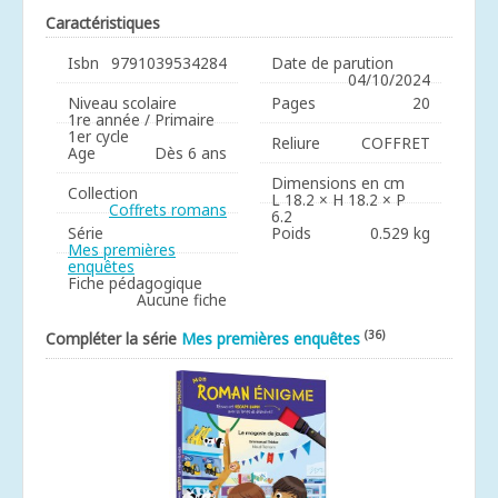
Caractéristiques
Isbn
9791039534284
Date de parution
04/10/2024
Niveau scolaire
Pages
20
1re année / Primaire
1er cycle
Reliure
COFFRET
Age
Dès 6 ans
Dimensions en cm
Collection
L 18.2 × H 18.2 × P
Coffrets romans
6.2
Série
Poids
0.529 kg
Mes premières
enquêtes
Fiche pédagogique
Aucune fiche
(36)
Compléter la série
Mes premières enquêtes