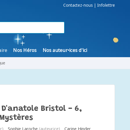
Contactez-nous
|
Infolettre
aire
Nos Héros
Nos auteur•ices d'ici
gue
D'anatole Bristol - 6,
Mystères
r)
Sophie Laroche
(auteur.ice)
Carine Hinder