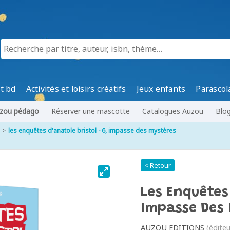
t bd
Activités et loisirs créatifs
Jeux enfants
Parascol
zou pédago
Réserver une mascotte
Catalogues Auzou
Blo
les enquêtes d'anatole bristol - 6, impasse des mystères
< Retour
Les Enquêtes 
Impasse Des 
AUZOU EDITIONS
(éditeu