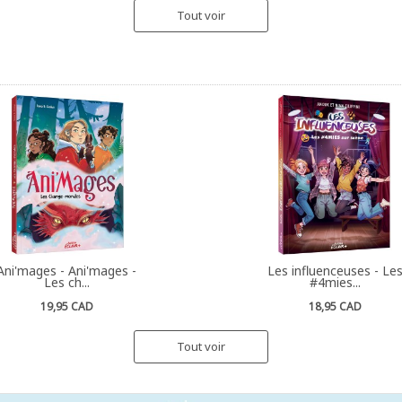
Tout voir
Ani'mages - Ani'mages -
Les influenceuses - Le
Les ch...
#4mies...
19,95 CAD
18,95 CAD
Tout voir