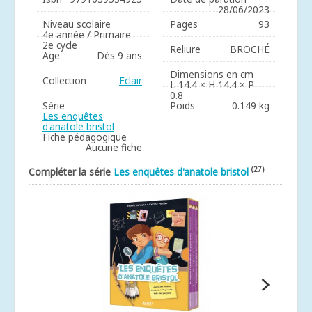
28/06/2023
Niveau scolaire
Pages
93
4e année / Primaire
2e cycle
Reliure
BROCHÉ
Age
Dès 9 ans
Dimensions en cm
Collection
Eclair
L 14.4 × H 14.4 × P
0.8
Série
Poids
0.149 kg
Les enquêtes
d'anatole bristol
Fiche pédagogique
Aucune fiche
(27)
Compléter la série
Les enquêtes d'anatole bristol