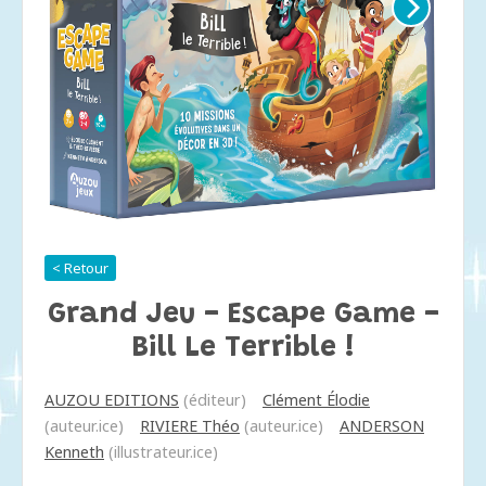
< Retour
Grand Jeu - Escape Game -
Bill Le Terrible !
AUZOU EDITIONS
(éditeur)
Clément Élodie
(auteur.ice)
RIVIERE Théo
(auteur.ice)
ANDERSON
Kenneth
(illustrateur.ice)