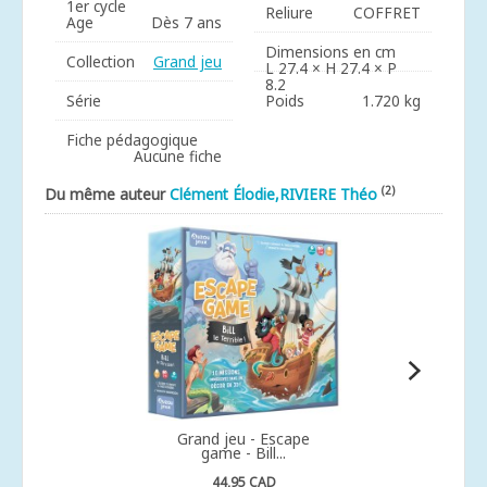
1er cycle
Reliure
COFFRET
Age
Dès 7 ans
Dimensions en cm
Collection
Grand jeu
L 27.4 × H 27.4 × P
8.2
Série
Poids
1.720 kg
Fiche pédagogique
Aucune fiche
(2)
Du même auteur
Clément Élodie,RIVIERE Théo
Grand jeu - Escape
game - Bill...
44,95 CAD