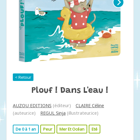
< Retour
Plouf ! Dans L'eau !
AUZOU EDITIONS
(éditeur)
CLAIRE Céline
(auteur.ice)
REGUL Sinja
(illustrateur.ice)
De 0 à 1 an
Peur
Mer Et Océan
Eté