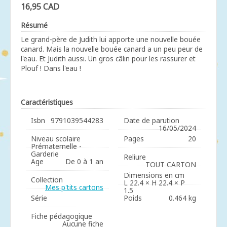
16,95 CAD
Résumé
Le grand-père de Judith lui apporte une nouvelle bouée
canard. Mais la nouvelle bouée canard a un peu peur de
l'eau. Et Judith aussi. Un gros câlin pour les rassurer et
Plouf ! Dans l'eau !
Caractéristiques
Isbn
9791039544283
Date de parution
16/05/2024
Niveau scolaire
Pages
20
Prématernelle -
Garderie
Reliure
Age
De 0 à 1 an
TOUT CARTON
Dimensions en cm
Collection
L 22.4 × H 22.4 × P
Mes p'tits cartons
1.5
Série
Poids
0.464 kg
Fiche pédagogique
Aucune fiche