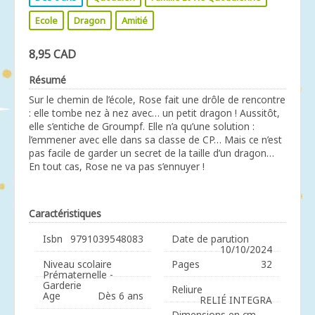
Ecole
Dragon
Amitié
8,95 CAD
Résumé
Sur le chemin de l’école, Rose fait une drôle de rencontre
: elle tombe nez à nez avec… un petit dragon ! Aussitôt,
elle s’entiche de Groumpf. Elle n’a qu’une solution :
l’emmener avec elle dans sa classe de CP… Mais ce n’est
pas facile de garder un secret de la taille d’un dragon…
En tout cas, Rose ne va pas s’ennuyer !
Caractéristiques
Isbn
9791039548083
Date de parution
10/10/2024
Niveau scolaire
Pages
32
Prématernelle -
Garderie
Reliure
Age
Dès 6 ans
RELIÉ INTEGRA
Dimensions en cm