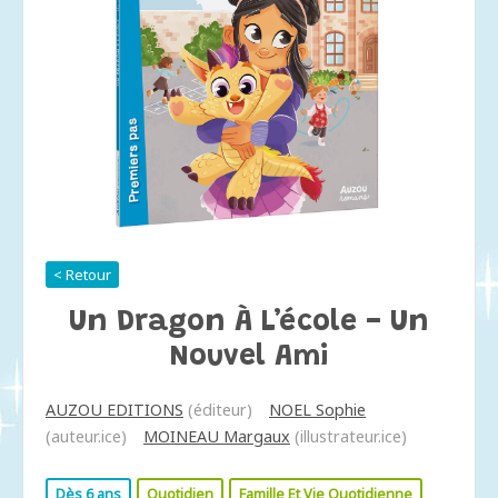
< Retour
Un Dragon À L’école - Un
Nouvel Ami
AUZOU EDITIONS
(éditeur)
NOEL Sophie
(auteur.ice)
MOINEAU Margaux
(illustrateur.ice)
Dès 6 ans
Quotidien
Famille Et Vie Quotidienne