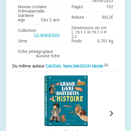
18/09/2025
Niveau scolaire
Pages
192
Prématernelle -
Garderie
Reliure
RELIÉ
Age
Dès 5 ans
Dimensions en cm
Collection
L 19.1 × H 19.1 × P
Le grand livre
2.2
Série
Poids
0.701 kg
Fiche pédagogique
Aucune fiche
(2)
Du même auteur
CAUDAL Yann,MASSON Nicole