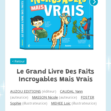
< Retour
Le Grand Livre Des Faits
Incroyables Mais Vrais
AUZOU EDITIONS
(éditeur)
CAUDAL Yann
(auteur.ice)
MASSON Nicole
(auteur.ice)
FOSTER
Sophie
(illustrateur.ice)
MEHEE Loic
(illustrateur.ice)