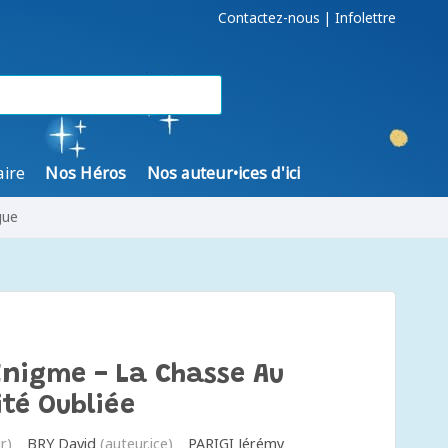
Contactez-nous
|
Infolettre
aire
Nos Héros
Nos auteur•ices d'ici
gue
nigme - La Chasse Au
ité Oubliée
r)
BRY David
(auteur.ice)
PARIGI Jérémy