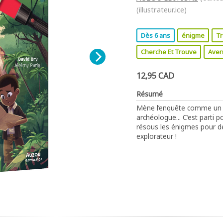
(illustrateur.ice)
Dès 6 ans
énigme
Tr
Cherche Et Trouve
Aven
12,95 CAD
Résumé
Mène l’enquête comme un vra
archéologue... C’est parti po
résous les énigmes pour déc
explorateur !