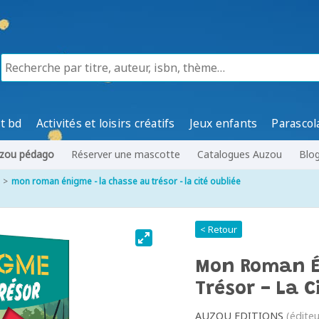
t bd
Activités et loisirs créatifs
Jeux enfants
Parascol
zou pédago
Réserver une mascotte
Catalogues Auzou
Blo
mon roman énigme - la chasse au trésor - la cité oubliée
< Retour
Mon Roman É
Trésor - La C
AUZOU EDITIONS
(éditeu