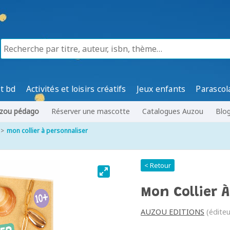
t bd
Activités et loisirs créatifs
Jeux enfants
Parascol
zou pédago
Réserver une mascotte
Catalogues Auzou
Blo
mon collier à personnaliser
< Retour
Mon Collier 
AUZOU EDITIONS
(éditeu