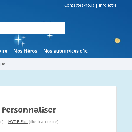
Contactez-nous
|
Infolettre
aire
Nos Héros
Nos auteur•ices d'ici
gue
À Personnaliser
r)
HYDE Ellie
(illustrateur.ice)