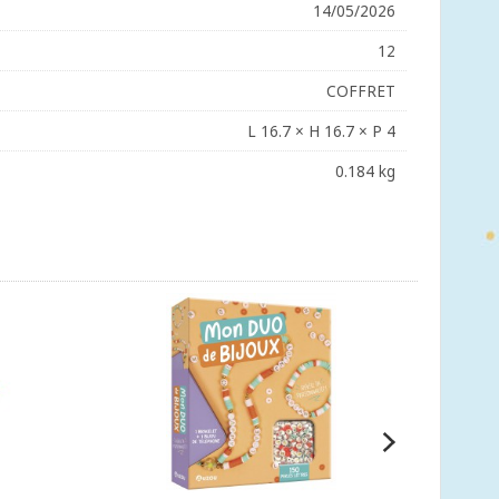
14/05/2026
12
COFFRET
L 16.7 × H 16.7 × P 4
0.184 kg