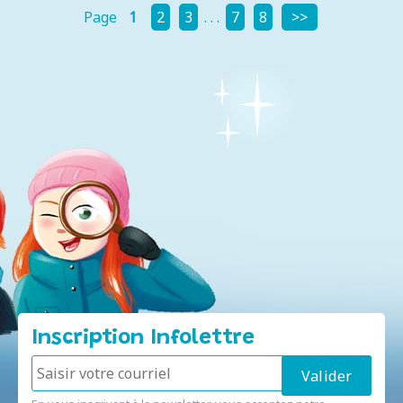
Page
1
2
3
. . .
7
8
Inscription Infolettre