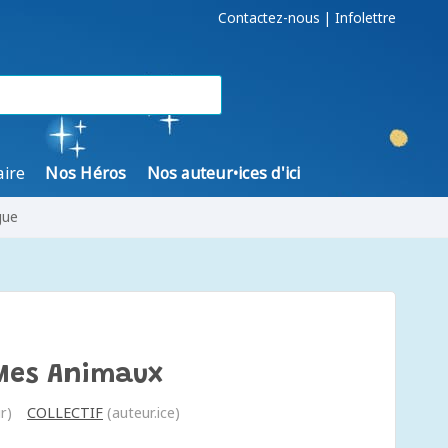
Contactez-nous
|
Infolettre
aire
Nos Héros
Nos auteur•ices d'ici
gue
 Mes Animaux
r)
COLLECTIF
(auteur.ice)