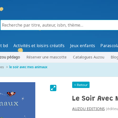
t bd
Activités et loisirs créatifs
Jeux enfants
Parascol
zou pédago
Réserver une mascotte
Catalogues Auzou
Blo
res
le soir avec mes animaux
< Retour
Le Soir Avec
AUZOU EDITIONS
(éditeu