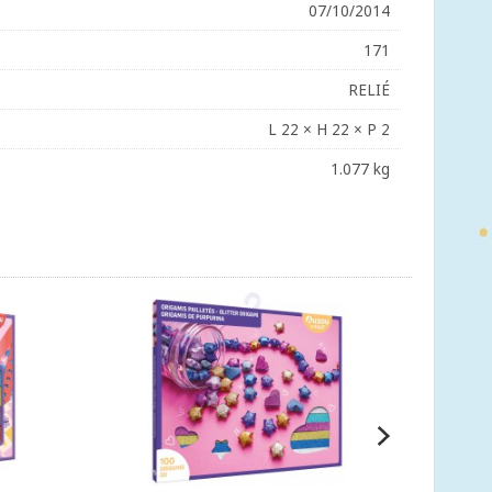
07/10/2014
171
RELIÉ
L 22 × H 22 × P 2
1.077 kg