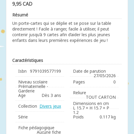
9,95 CAD
Résumé
Un porte-cartes qui se déplie et se pose sur la table
directement ! Facile à ranger, facile à utiliser, il peut
contenir jusqu’à 9 cartes afin d’aider les plus jeunes
enfants dans leurs premières expériences de jeu !
Caractéristiques
Isbn
9791039577199
Date de parution
27/05/2026
Niveau scolaire
Pages
0
Prématernelle -
Garderie
Reliure
Age
Dès 3 ans
TOUT CARTON
Dimensions en cm
Collection
Divers jeux
L 15.7 × H 15.7 × P
1.2
Série
Poids
0.117 kg
Fiche pédagogique
Aucune fiche