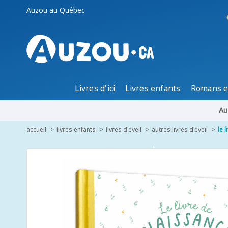
Auzou au Québec
Livres d'ici
Livres enfants
Romans e
Au
accueil
livres enfants
livres d'éveil
autres livres d'éveil
le 