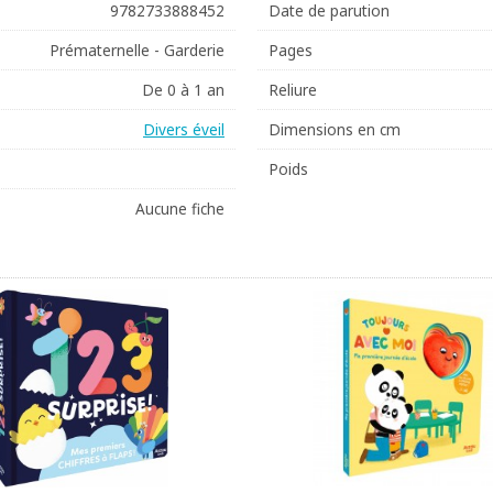
9782733888452
Date de parution
Prématernelle - Garderie
Pages
De 0 à 1 an
Reliure
Divers éveil
Dimensions en cm
Poids
Aucune fiche