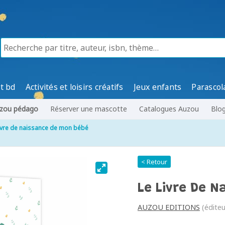
t bd
Activités et loisirs créatifs
Jeux enfants
Parascol
zou pédago
Réserver une mascotte
Catalogues Auzou
Blo
livre de naissance de mon bébé
< Retour
Le Livre De 
AUZOU EDITIONS
(éditeu