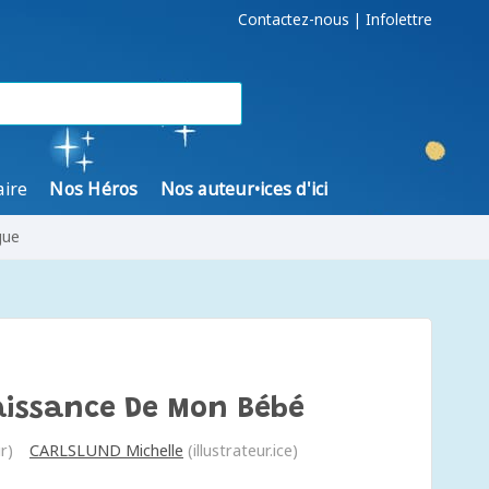
Contactez-nous
|
Infolettre
aire
Nos Héros
Nos auteur•ices d'ici
gue
Naissance De Mon Bébé
r)
CARLSLUND Michelle
(illustrateur.ice)