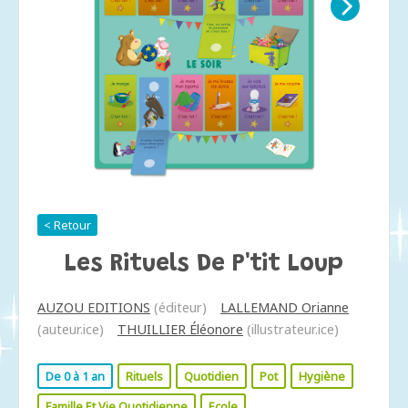
< Retour
Les Rituels De P'tit Loup
AUZOU EDITIONS
(éditeur)
LALLEMAND Orianne
(auteur.ice)
THUILLIER Éléonore
(illustrateur.ice)
De 0 à 1 an
Rituels
Quotidien
Pot
Hygiène
Famille Et Vie Quotidienne
Ecole