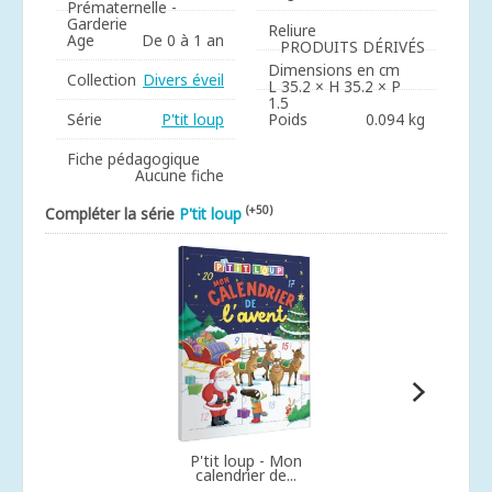
Prématernelle -
Garderie
Reliure
Age
De 0 à 1 an
PRODUITS DÉRIVÉS
Dimensions en cm
Collection
Divers éveil
L 35.2 × H 35.2 × P
1.5
Série
P'tit loup
Poids
0.094 kg
Fiche pédagogique
Aucune fiche
(+50)
Compléter la série
P'tit loup
P'tit loup - Mon
calendrier de...