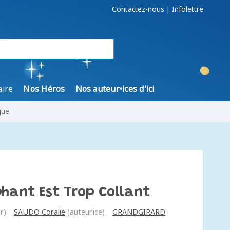
Contactez-nous
|
Infolettre
aire
Nos Héros
Nos auteur•ices d'ici
gue
phant Est Trop Collant
r)
SAUDO Coralie
(auteur.ice)
GRANDGIRARD