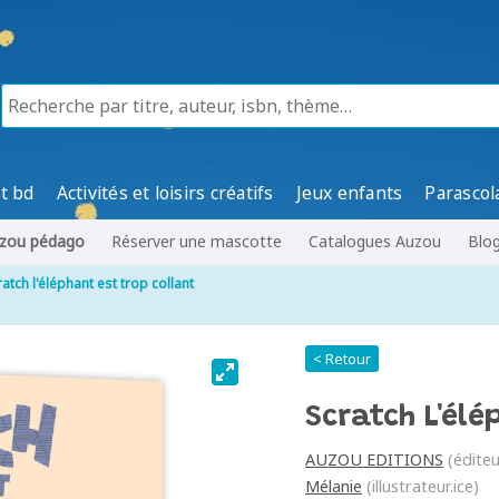
t bd
Activités et loisirs créatifs
Jeux enfants
Parascol
zou pédago
Réserver une mascotte
Catalogues Auzou
Blo
ratch l'éléphant est trop collant
< Retour
Scratch L'élé
AUZOU EDITIONS
(éditeu
Mélanie
(illustrateur.ice)