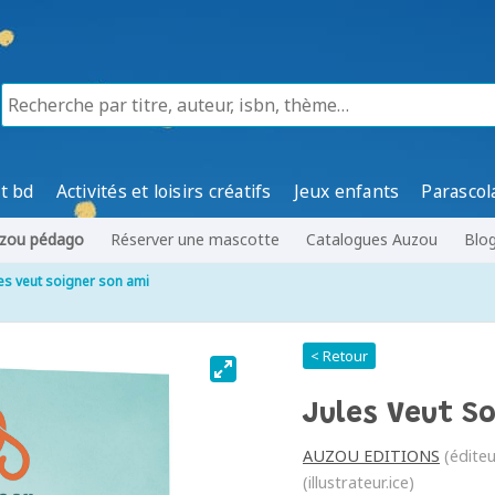
t bd
Activités et loisirs créatifs
Jeux enfants
Parascol
zou pédago
Réserver une mascotte
Catalogues Auzou
Blo
les veut soigner son ami
< Retour
Jules Veut S
AUZOU EDITIONS
(éditeu
(illustrateur.ice)