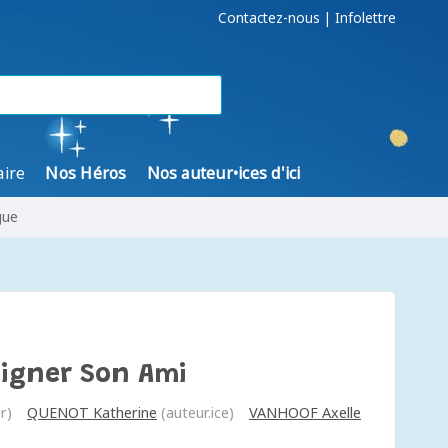
Contactez-nous
|
Infolettre
aire
Nos Héros
Nos auteur•ices d'ici
gue
oigner Son Ami
r)
QUENOT Katherine
(auteur.ice)
VANHOOF Axelle