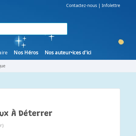
Contactez-nous
|
Infolettre
aire
Nos Héros
Nos auteur•ices d'ici
gue
ux À Déterrer
r)