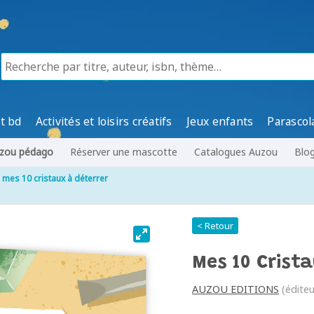
t bd
Activités et loisirs créatifs
Jeux enfants
Parascol
zou pédago
Réserver une mascotte
Catalogues Auzou
Blo
mes 10 cristaux à déterrer
< Retour
Mes 10 Crista
AUZOU EDITIONS
(éditeu