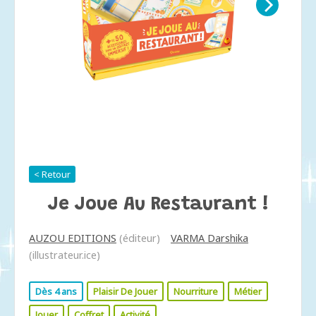
< Retour
Je Joue Au Restaurant !
AUZOU EDITIONS
(éditeur)
VARMA Darshika
(illustrateur.ice)
Dès 4 ans
Plaisir De Jouer
Nourriture
Métier
Jouer
Coffret
Activité