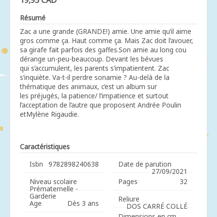
19,95 CAD
Résumé
Zac a une grande (GRANDE!) amie. Une amie qu’il aime
gros comme ça. Haut comme ça. Mais Zac doit l’avouer,
sa girafe fait parfois des gaffes.Son amie au long cou
dérange un-peu-beaucoup. Devant les bévues
qui s’accumulent, les parents s’impatientent. Zac
s’inquiète. Va-t-il perdre sonamie ? Au-delà de la
thématique des animaux, c’est un album sur
les préjugés, la patience/ l’impatience et surtout
l’acceptation de l’autre que proposent Andrée Poulin
etMylène Rigaudie.
Caractéristiques
Isbn
9782898240638
Date de parution
27/09/2021
Niveau scolaire
Pages
32
Prématernelle -
Garderie
Reliure
Age
Dès 3 ans
DOS CARRÉ COLLÉ
Dimensions en cm