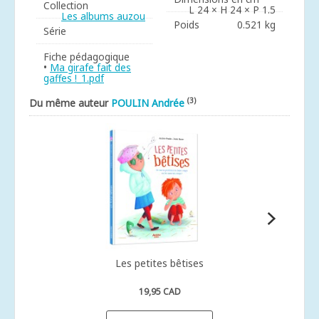
Collection
L 24 × H 24 × P 1.5
Les albums auzou
Poids
0.521 kg
Série
Fiche pédagogique
•
Ma girafe fait des
gaffes !_1.pdf
(3)
Du même auteur
POULIN Andrée
Les petites bêtises
19,95 CAD