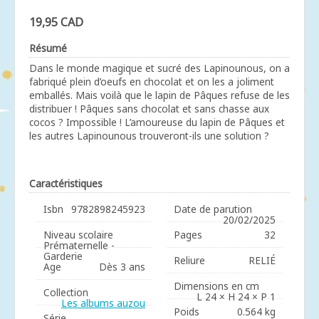
19,95 CAD
Résumé
Dans le monde magique et sucré des Lapinounous, on a
fabriqué plein d’oeufs en chocolat et on les a joliment
emballés. Mais voilà que le lapin de Pâques refuse de les
distribuer ! Pâques sans chocolat et sans chasse aux
cocos ? Impossible ! L’amoureuse du lapin de Pâques et
les autres Lapinounous trouveront-ils une solution ?
Caractéristiques
Isbn
9782898245923
Date de parution
20/02/2025
Niveau scolaire
Pages
32
Prématernelle -
Garderie
Reliure
RELIÉ
Age
Dès 3 ans
Dimensions en cm
Collection
L 24 × H 24 × P 1
Les albums auzou
Poids
0.564 kg
Série