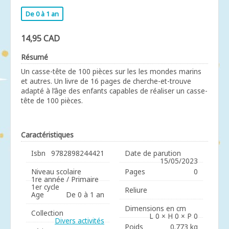
De 0 à 1 an
14,95 CAD
Résumé
Un casse-tête de 100 pièces sur les les mondes marins
et autres. Un livre de 16 pages de cherche-et-trouve
adapté à l’âge des enfants capables de réaliser un casse-
tête de 100 pièces.
Caractéristiques
Isbn
9782898244421
Date de parution
15/05/2023
Niveau scolaire
Pages
0
1re année / Primaire
1er cycle
Reliure
Age
De 0 à 1 an
Dimensions en cm
Collection
L 0 × H 0 × P 0
Divers activités
Poids
0.773 kg