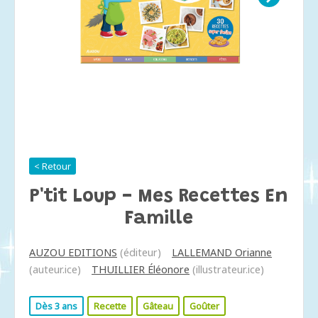
< Retour
P'tit Loup - Mes Recettes En
Famille
AUZOU EDITIONS
(éditeur)
LALLEMAND Orianne
(auteur.ice)
THUILLIER Éléonore
(illustrateur.ice)
Dès 3 ans
Recette
Gâteau
Goûter