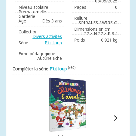
08/05/2025
Niveau scolaire
Pages
0
Prématernelle -
Garderie
Reliure
Age
Dès 3 ans
SPIRALES / WIRE-O
Dimensions en cm
Collection
L 27 × H 27 × P 3.4
Divers activités
Poids
0.921 kg
Série
P'tit loup
Fiche pédagogique
Aucune fiche
(+50)
Compléter la série
P'tit loup