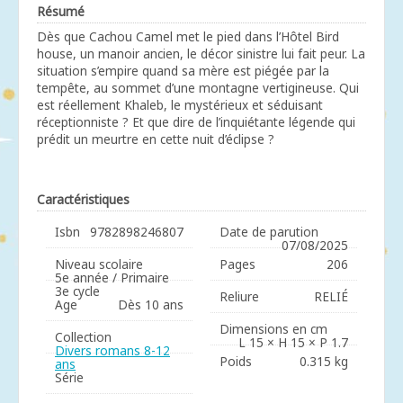
Résumé
Dès que Cachou Camel met le pied dans l’Hôtel Bird
house, un manoir ancien, le décor sinistre lui fait peur. La
situation s’empire quand sa mère est piégée par la
tempête, au sommet d’une montagne vertigineuse. Qui
est réellement Khaleb, le mystérieux et séduisant
réceptionniste ? Et que dire de l’inquiétante légende qui
prédit un meurtre en cette nuit d’éclipse ?
Caractéristiques
Isbn
9782898246807
Date de parution
07/08/2025
Niveau scolaire
Pages
206
5e année / Primaire
3e cycle
Reliure
RELIÉ
Age
Dès 10 ans
Dimensions en cm
Collection
L 15 × H 15 × P 1.7
Divers romans 8-12
Poids
0.315 kg
ans
Série