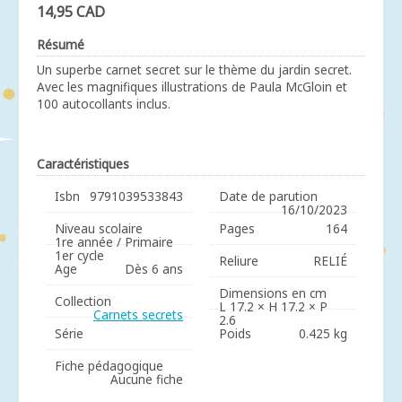
14,95 CAD
Résumé
Un superbe carnet secret sur le thème du jardin secret.
Avec les magnifiques illustrations de Paula McGloin et
100 autocollants inclus.
Caractéristiques
Isbn
9791039533843
Date de parution
16/10/2023
Niveau scolaire
Pages
164
1re année / Primaire
1er cycle
Reliure
RELIÉ
Age
Dès 6 ans
Dimensions en cm
Collection
L 17.2 × H 17.2 × P
Carnets secrets
2.6
Série
Poids
0.425 kg
Fiche pédagogique
Aucune fiche