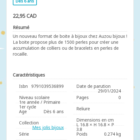
Dès 6 ans
22,95 CAD
Résumé
Un nouveau format de boite à bijoux chez Auzou bijoux !
La boite propose plus de 1500 perles pour créer une
accumulation de colliers ou de bracelets en perles de
rocaille.
Caractéristiques
Isbn
9791039536899
Date de parution
29/01/2024
Niveau scolaire
Pages
0
1re année / Primaire
1er cycle
Reliure
Age
Dès 6 ans
Dimensions en cm
Collection
L 16.8 × H 16.8 × P
Mes jolis bijoux
3.8
Série
Poids
0.274 kg