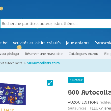
t bd
Activités et loisirs créatifs
Jeux enfants
Parascol
zou pédago
Réserver une mascotte
Catalogues Auzou
Blo
et autocollants
500 autocollants azuro
< Retour
500 Autocoll
AUZOU EDITIONS
(éditeu
(auteur.ice)
FLEURY Jéré