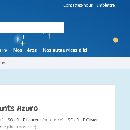
Contactez-nous
|
Infolettre
aire
Nos Héros
Nos auteur•ices d'ici
gue
ants Azuro
r)
SOUILLE Laurent
(auteur.ice)
SOUILLE Olivier
mie
(illustrateur.ice)