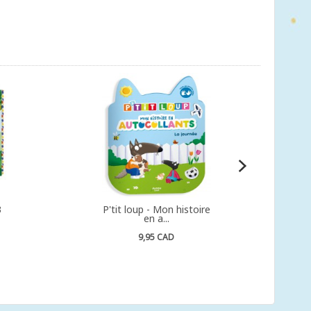
3
P'tit loup - Mon histoire
en a...
9,95 CAD