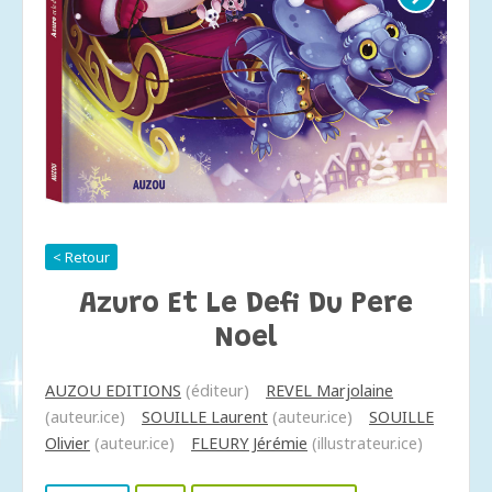
< Retour
Azuro Et Le Defi Du Pere
Noel
AUZOU EDITIONS
(éditeur)
REVEL Marjolaine
(auteur.ice)
SOUILLE Laurent
(auteur.ice)
SOUILLE
Olivier
(auteur.ice)
FLEURY Jérémie
(illustrateur.ice)