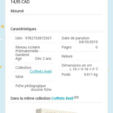
14,95 CAD
Résumé
Caractéristiques
Isbn
9782733872567
Date de parution
04/10/2019
Niveau scolaire
Pages
0
Prématernelle -
Garderie
Reliure
Age
Dès 2 ans
Dimensions en cm
Collection
L 16 × H 16 × P 7
Coffrets éveil
Poids
0.611 kg
Série
Fiche pédagogique
Aucune fiche
(33)
Dans la même collection
Coffrets éveil