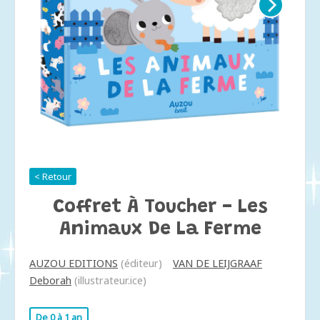
< Retour
Coffret À Toucher - Les
Animaux De La Ferme
AUZOU EDITIONS
(éditeur)
VAN DE LEIJGRAAF
Deborah
(illustrateur.ice)
De 0 à 1 an