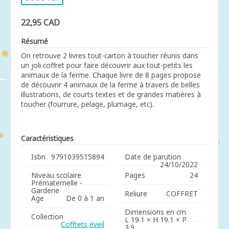
22,95 CAD
Résumé
On retrouve 2 livres tout-carton à toucher réunis dans
un joli coffret pour faire découvrir aux tout-petits les
animaux de la ferme. Chaque livre de 8 pages propose
de découvrir 4 animaux de la ferme à travers de belles
illustrations, de courts textes et de grandes matières à
toucher (fourrure, pelage, plumage, etc).
Caractéristiques
Isbn
9791039515894
Date de parution
24/10/2022
Niveau scolaire
Pages
24
Prématernelle -
Garderie
Reliure
COFFRET
Age
De 0 à 1 an
Dimensions en cm
Collection
L 19.1 × H 19.1 × P
Coffrets éveil
3.9