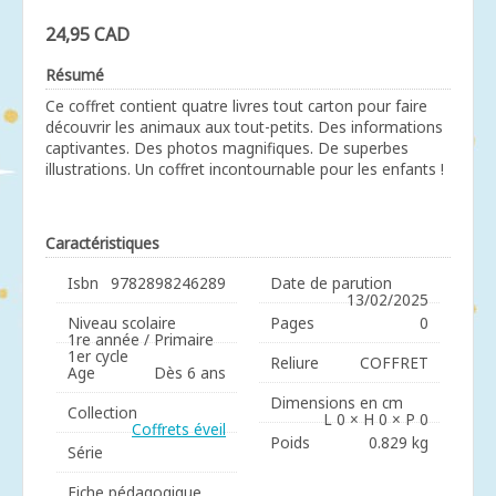
24,95 CAD
Résumé
Ce coffret contient quatre livres tout carton pour faire
découvrir les animaux aux tout-petits. Des informations
captivantes. Des photos magnifiques. De superbes
illustrations. Un coffret incontournable pour les enfants !
Caractéristiques
Isbn
9782898246289
Date de parution
13/02/2025
Niveau scolaire
Pages
0
1re année / Primaire
1er cycle
Reliure
COFFRET
Age
Dès 6 ans
Dimensions en cm
Collection
L 0 × H 0 × P 0
Coffrets éveil
Poids
0.829 kg
Série
Fiche pédagogique