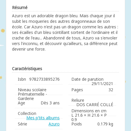
Résumé
Azuro est un adorable dragon bleu. Mais chaque jour il
subit les moqueries des autres dragonneaux de son
école. Car Azuro n'est pas un dragon comme les autres :
ses écailles d'un bleu scintillant sortent de l'ordinaire et il
crache de l'eau... Abandonné de tous, Azuro va s'envoler
vers l'inconnu, et découvrir qu'ailleurs, sa différence peut
devenir une force.
Caractéristiques
Isbn
9782733895276
Date de parution
29/11/2021
Niveau scolaire
Pages
32
Prématernelle -
Garderie
Reliure
Age
Dès 3 ans
DOS CARRÉ COLLÉ
Dimensions en cm
Collection
L 21.6 × H 21.6 × P
Mes p'tits albums
0.9
Série
Azuro
Poids
0.179 kg