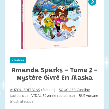
< Retour
Amanda Sparks - Tome 2 -
Mystère Givré En Alaska
AUZOU EDITIONS
(éditeur)
SOUCLIER Caroline
(auteur.ice)
VIDAL Séverine
(auteur.ice)
BUI Auriane
(illustrateur.ice)