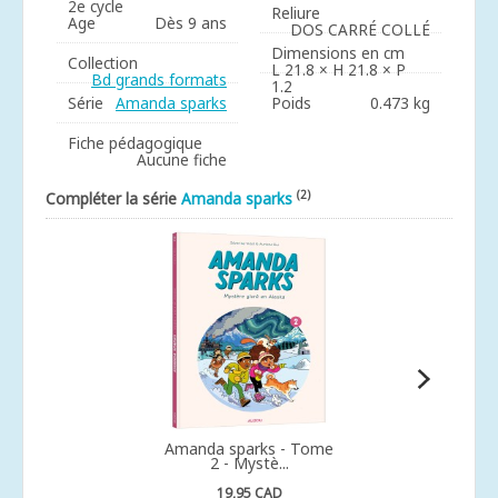
2e cycle
Reliure
Age
Dès 9 ans
DOS CARRÉ COLLÉ
Dimensions en cm
Collection
L 21.8 × H 21.8 × P
Bd grands formats
1.2
Série
Amanda sparks
Poids
0.473 kg
Fiche pédagogique
Aucune fiche
(2)
Compléter la série
Amanda sparks
Amanda sparks - Tome
2 - Mystè...
19,95 CAD