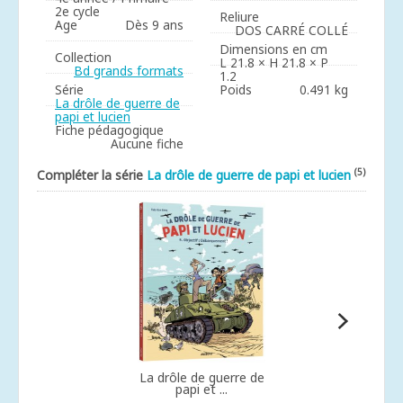
2e cycle
Reliure
Age
Dès 9 ans
DOS CARRÉ COLLÉ
Dimensions en cm
Collection
L 21.8 × H 21.8 × P
Bd grands formats
1.2
Série
Poids
0.491 kg
La drôle de guerre de
papi et lucien
Fiche pédagogique
Aucune fiche
(5)
Compléter la série
La drôle de guerre de papi et lucien
La drôle de guerre de
papi et ...