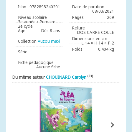
Isbn
9782898240201
Date de parution
08/03/2021
Niveau scolaire
Pages
269
3e année / Primaire
2e cycle
Reliure
Age
Dès 8 ans
DOS CARRÉ COLLÉ
Dimensions en cm
Collection
Auzou maxi
L 14 × H 14 × P 2
Poids
0.404 kg
Série
Fiche pédagogique
Aucune fiche
(23)
Du même auteur
CHOUINARD Carolyn