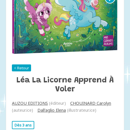
< Retour
Léa La Licorne Apprend À
Voler
AUZOU EDITIONS
(éditeur)
CHOUINARD Carolyn
(auteur.ice)
Dall'aglio Elena
(illustrateur.ice)
Dès 3 ans