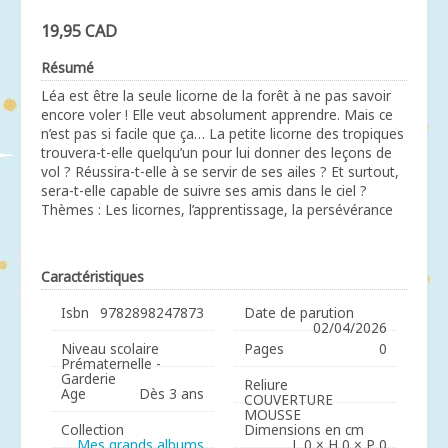
19,95 CAD
Résumé
Léa est être la seule licorne de la forêt à ne pas savoir
encore voler ! Elle veut absolument apprendre. Mais ce
n’est pas si facile que ça… La petite licorne des tropiques
trouvera-t-elle quelqu’un pour lui donner des leçons de
vol ? Réussira-t-elle à se servir de ses ailes ? Et surtout,
sera-t-elle capable de suivre ses amis dans le ciel ?
Thèmes : Les licornes, l’apprentissage, la persévérance
Caractéristiques
Isbn
9782898247873
Date de parution
02/04/2026
Niveau scolaire
Pages
0
Prématernelle -
Garderie
Reliure
Age
Dès 3 ans
COUVERTURE
MOUSSE
Collection
Dimensions en cm
Mes grands albums
L 0 × H 0 × P 0