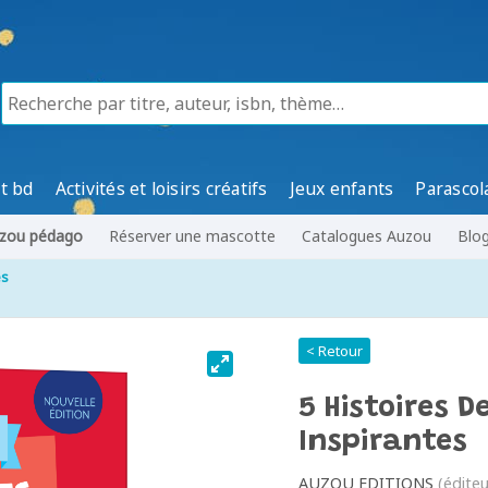
t bd
Activités et loisirs créatifs
Jeux enfants
Parascol
zou pédago
Réserver une mascotte
Catalogues Auzou
Blo
es
< Retour
5 Histoires 
Inspirantes
AUZOU EDITIONS
(éditeu