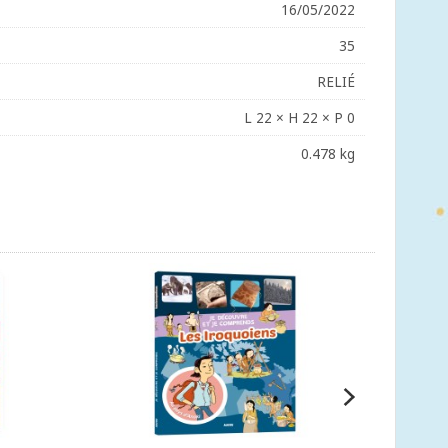
16/05/2022
35
RELIÉ
L 22 × H 22 × P 0
0.478 kg