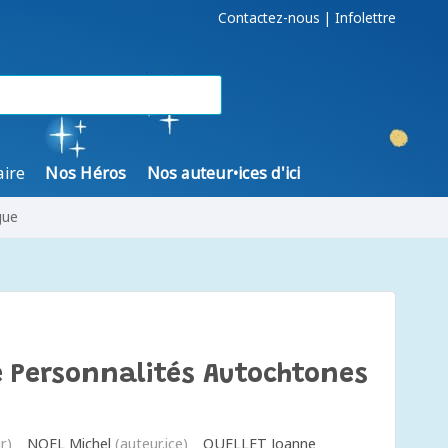
Contactez-nous
|
Infolettre
aire
Nos Héros
Nos auteur•ices d'ici
gue
De Personnalités Autochtones
r)
NOEL Michel
(auteur.ice)
OUELLET Joanne