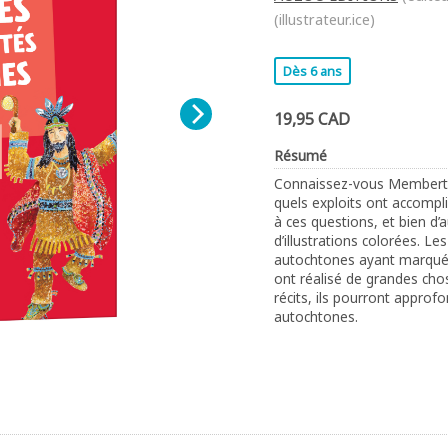
(illustrateur.ice)
Dès 6 ans
19,95 CAD
Résumé
Connaissez-vous Membert
quels exploits ont accompl
à ces questions, et bien d
d’illustrations colorées. Le
autochtones ayant marqué 
ont réalisé de grandes cho
récits, ils pourront appro
autochtones.