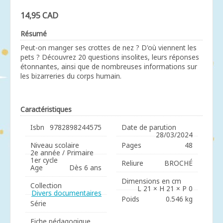
14,95 CAD
Résumé
Peut-on manger ses crottes de nez ? D'où viennent les
pets ? Découvrez 20 questions insolites, leurs réponses
étonnantes, ainsi que de nombreuses informations sur
les bizarreries du corps humain.
Caractéristiques
Isbn
9782898244575
Date de parution
28/03/2024
Niveau scolaire
Pages
48
2e année / Primaire
1er cycle
Reliure
BROCHÉ
Age
Dès 6 ans
Dimensions en cm
Collection
L 21 × H 21 × P 0
Divers documentaires
Poids
0.546 kg
Série
Fiche pédagogique