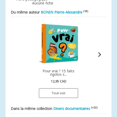
Aucune fiche
(18)
Du même auteur
BONIN Pierre-Alexandre
Pour vrai ? 15 faits
rigolos s...
12,95 CAD
Tout voir
(+50)
Dans la même collection
Divers documentaires