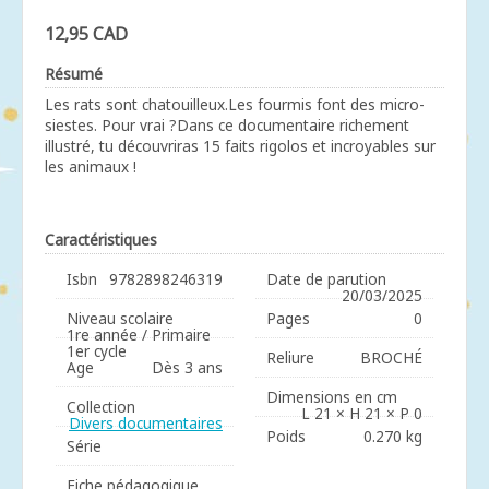
12,95 CAD
Résumé
Les rats sont chatouilleux.Les fourmis font des micro-
siestes. Pour vrai ?Dans ce documentaire richement
illustré, tu découvriras 15 faits rigolos et incroyables sur
les animaux !
Caractéristiques
Isbn
9782898246319
Date de parution
20/03/2025
Niveau scolaire
Pages
0
1re année / Primaire
1er cycle
Reliure
BROCHÉ
Age
Dès 3 ans
Dimensions en cm
Collection
L 21 × H 21 × P 0
Divers documentaires
Poids
0.270 kg
Série
Fiche pédagogique