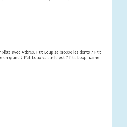
lète avec 4 titres. P’tit Loup se brosse les dents ? P’tit
un grand ? P’tit Loup va sur le pot ? P’tit Loup n’aime