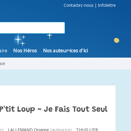
Contactez-nous
|
Infolettre
aire
Nos Héros
Nos auteur•ices d'ici
gue
P'tit Loup - Je Fais Tout Seul
r)
LALLEMAND Orianne
(auteur.ice)
THUILLIER