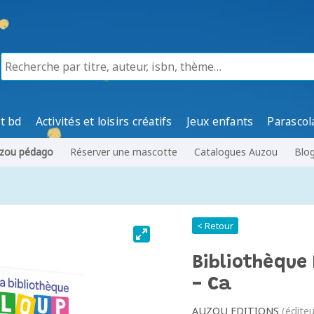
t bd
Activités et loisirs créatifs
Jeux enfants
Parascol
zou pédago
Réserver une mascotte
Catalogues Auzou
Blo
< Retour
Bibliothèque 
- Ca
AUZOU EDITIONS
(éditeu