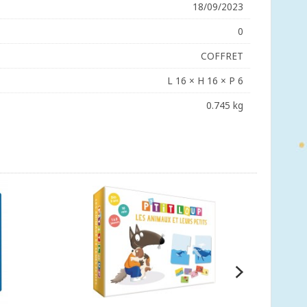
18/09/2023
0
COFFRET
L 16 × H 16 × P 6
0.745 kg