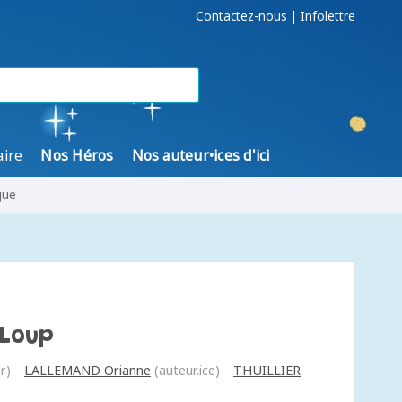
Contactez-nous
|
Infolettre
aire
Nos Héros
Nos auteur•ices d'ici
gue
 Loup
r)
LALLEMAND Orianne
(auteur.ice)
THUILLIER