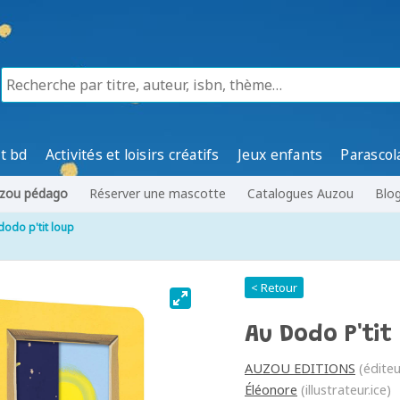
t bd
Activités et loisirs créatifs
Jeux enfants
Parascol
zou pédago
Réserver une mascotte
Catalogues Auzou
Blo
dodo p'tit loup
< Retour
Au Dodo P'tit
AUZOU EDITIONS
(éditeu
Éléonore
(illustrateur.ice)