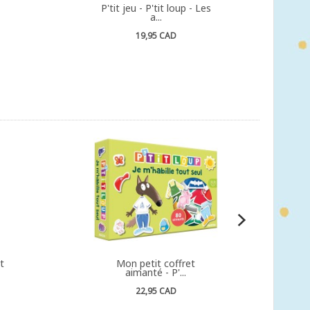
P'tit jeu - P'tit loup - Les
a...
19,95 CAD
t
Mon petit coffret
aimanté - P'...
22,95 CAD