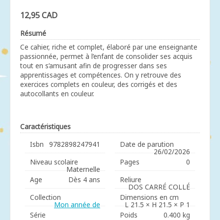
12,95 CAD
Résumé
Ce cahier, riche et complet, élaboré par une enseignante
passionnée, permet à l’enfant de consolider ses acquis
tout en s’amusant afin de progresser dans ses
apprentissages et compétences. On y retrouve des
exercices complets en couleur, des corrigés et des
autocollants en couleur.
Caractéristiques
Isbn
9782898247941
Date de parution
26/02/2026
Niveau scolaire
Pages
0
Maternelle
Age
Dès 4 ans
Reliure
DOS CARRÉ COLLÉ
Collection
Dimensions en cm
Mon année de
L 21.5 × H 21.5 × P 1
Série
Poids
0.400 kg