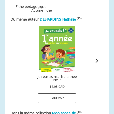
Fiche pédagogique
Aucune fiche
(25)
Du même auteur
DESJARDINS Nathalie
Je réussis ma 1re année
- Ne 2...
12,95 CAD
Tout voir
(18)
Dans la même collection
Mon année de