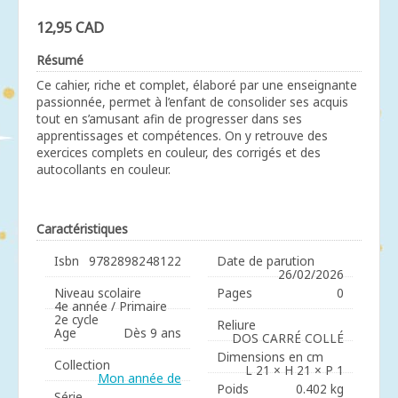
12,95 CAD
Résumé
Ce cahier, riche et complet, élaboré par une enseignante
passionnée, permet à l’enfant de consolider ses acquis
tout en s’amusant afin de progresser dans ses
apprentissages et compétences. On y retrouve des
exercices complets en couleur, des corrigés et des
autocollants en couleur.
Caractéristiques
Isbn
9782898248122
Date de parution
26/02/2026
Niveau scolaire
Pages
0
4e année / Primaire
2e cycle
Reliure
Age
Dès 9 ans
DOS CARRÉ COLLÉ
Dimensions en cm
Collection
L 21 × H 21 × P 1
Mon année de
Poids
0.402 kg
Série