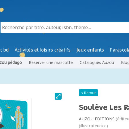
t bd
Activités et loisirs créatifs
Jeux enfants
Parascol
zou pédago
Réserver une mascotte
Catalogues Auzou
Blo
< Retour
Soulève Les 
AUZOU EDITIONS
(éditeu
(illustrateur.ice)