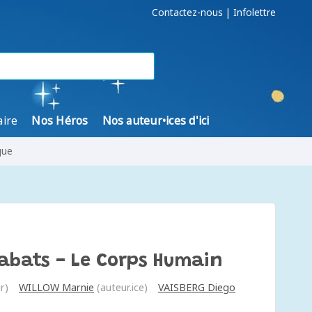
Contactez-nous
|
Infolettre
aire
Nos Héros
Nos auteur•ices d'ici
gue
Rabats - Le Corps Humain
r)
WILLOW Marnie
(auteur.ice)
VAISBERG Diego